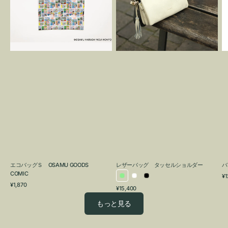
OSAMU
タ
GOODS
ッ
COMIC
セ
ル
シ
ョ
ル
ダ
ー
エコバッグＳ OSAMU GOODS
レザーバッグ タッセルショルダー
バ
COMIC
通
¥1
ラ
ホ
ブ
通
常
¥1,870
通
¥15,400
イ
ワ
ラ
常
価
常
価
格
ト
イ
ッ
もっと見る
価
格
グ
ト
ク
格
リ