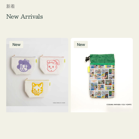
新着
New Arrivals
ポ
ボ
New
New
ー
ト
チ
ル
OSAMU
ケ
GOODS
ー
キ
ス
ャ
OSAMU
ン
GOODS
バ
COMIC
ス
サ
ガ
ラ