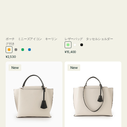
ポーチ ミニーズアイコン キーリン
レザーバッグ タッセルショルダー
グ付き
ラ
ホ
ブ
通
オ
グ
グ
ブ
¥15,400
イ
ワ
ラ
通
常
¥2,530
レ
レ
リ
ル
ト
イ
ッ
常
価
バ
バ
ン
ー
ー
ー
グ
ト
ク
価
格
New
New
ッ
ッ
ジ
ン
格
リ
グ
グ
ー
バ
バ
ン
イ
イ
カ
カ
ラ
ラ
ー
ー
オ
オ
フ
フ
ィ
ィ