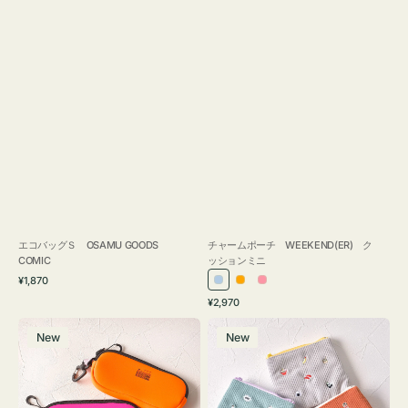
エコバッグＳ OSAMU GOODS
チャームポーチ WEEKEND(ER) ク
COMIC
ッションミニ
通
¥1,870
ラ
オ
ピ
常
通
¥2,970
イ
レ
ン
価
常
グ
ポ
格
ト
ン
ク
価
New
New
ラ
ー
ブ
ジ
格
ス
チ
ル
ケ
ミ
ー
ー
ニ