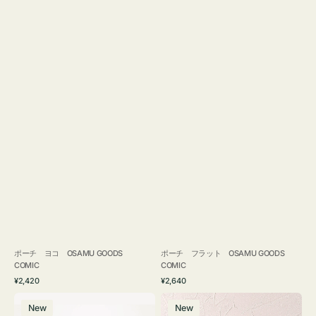
ポーチ ヨコ OSAMU GOODS
ポーチ フラット OSAMU GOODS
COMIC
COMIC
通
通
¥2,420
¥2,640
常
常
エ
チ
価
価
New
New
コ
ャ
格
格