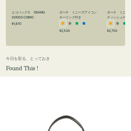
グ
ュ
付
ケ
エコバッグＳ OSAMU
ポーチ ミニーズアイコン
ポーチ ミニー
き
ー
GOODS COMIC
キーリング付き
ティッシュケー
通
ス
¥1,870
オ
グ
グ
ブ
オ
グ
グ
常
付
通
通
¥2,530
¥2,750
レ
レ
リ
ル
レ
レ
リ
価
常
常
き
格
ン
ー
ー
ー
ン
ー
ー
価
価
ジ
ン
ジ
ン
格
格
今日を彩る、とっておき
Found This !