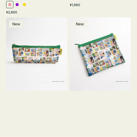
通
¥1,980
ピ
パ
イ
常
通
¥2,860
ン
ー
エ
価
常
ポ
ポ
格
ク
プ
ロ
価
New
New
ー
ー
ル
ー
格
チ
チ
ヨ
フ
コ
ラ
OSAMU
ッ
GOODS
ト
COMIC
OSAMU
GOODS
COMIC