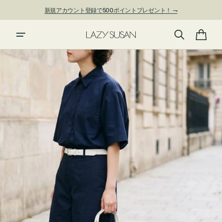
ン
新規アカウント登録で500ポイントプレゼント！ ⇁
ツ
に
進
カ
む
ー
ト