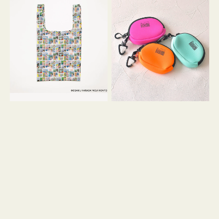
バ
ー
ッ
ム
グ
ポ
Ｓ
ー
OSAMU
チ
GOODS
WEEKEND(ER)
COMIC
ク
ッ
シ
ョ
ン
ミ
ニ