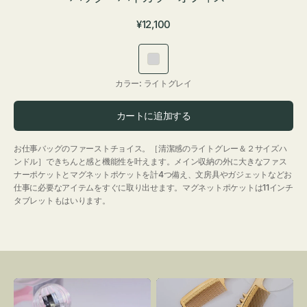
通
¥12,100
常
価
ラ
格
イ
カラー:
ライトグレイ
ト
グ
カートに追加する
レ
イ
お仕事バッグのファーストチョイス。［清潔感のライトグレー＆２サイズハ
ンドル］できちんと感と機能性を叶えます。メイン収納の外に大きなファス
ナーポケットとマグネットポケットを計4つ備え、文房具やガジェットなどお
仕事に必要なアイテムをすぐに取り出せます。マグネットポケットは11インチ
タブレットもはいります。