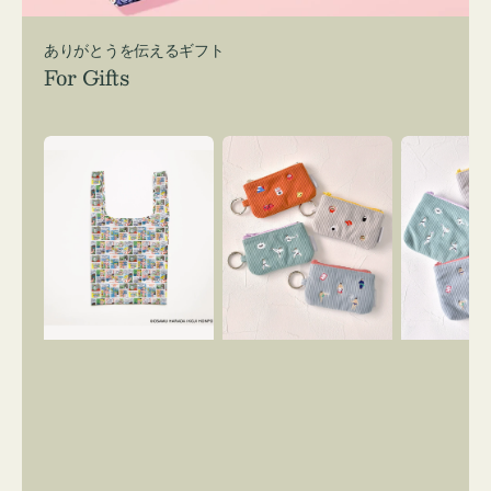
ありがとうを伝えるギフト
For Gifts
エ
ポ
ポ
コ
ー
ー
バ
チ
チ
ッ
ミ
ミ
グ
ニ
ニ
Ｓ
ー
ー
OSAMU
ズ
ズ
GOODS
ア
ア
COMIC
イ
イ
コ
コ
ン
ン
キ
テ
ー
ィ
リ
ッ
ン
シ