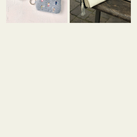
イ
セ
コ
ル
ン
シ
キ
ョ
ー
ル
リ
ダ
ン
ー
グ
付
き