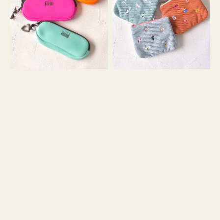
ス
ー
WEEKEND(ER)
ズ
ク
ア
ッ
イ
シ
コ
ョ
ン
ン
テ
ィ
ッ
シ
ュ
ケ
ー
ス
付
き