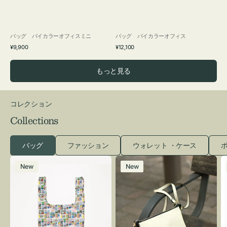
バッグ バイカラーオフィスミニ
バッグ バイカラーオフィス
通
通
¥9,900
¥12,100
常
常
価
価
もっと見る
格
格
コレクション
Collections
バッグ
ファッション
ウォレット ・ケース
ポ
エ
レ
New
New
コ
ザ
バ
ー
ッ
バ
グ
ッ
Ｓ
グ