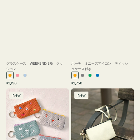
グラスケース WEEKEND(ER) クッ
ポーチ ミニーズアイコン ティッシ
ション
ュケース付き
オ
ピ
ラ
オ
グ
グ
ブ
通
通
¥3,190
¥2,750
レ
ン
イ
レ
レ
リ
ル
常
常
ポ
レ
ン
ク
ト
ン
ー
ー
ー
価
価
New
New
ー
ザ
ジ
ブ
ジ
ン
格
格
チ
ー
ル
ミ
バ
ー
ニ
ッ
ー
グ
ズ
タ
ア
ッ