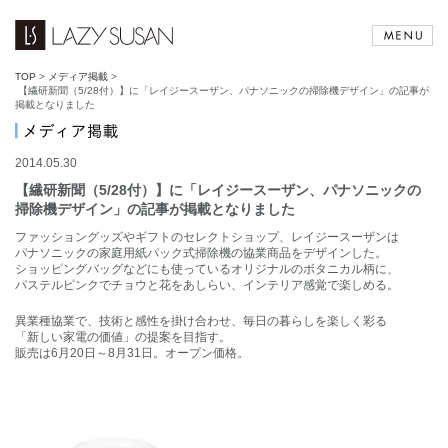
TOP
>
メディア掲載
>
【繊研新聞（5/28付）】に「レイジースーザン、パナソニックの掃除機デザイン」の記事が
掲載となりました
2014.05.30
【繊研新聞（5/28付）】に「レイジースーザン、パナソニックの
掃除機デザイン」の記事が掲載となりました
ファッショングッズやギフトのセレクトショップ、レイジースーザンは
パナソニックの家庭用紙パック式掃除機の協業商品をデザインした。
ショッピングバッグなどにも使っているオリジナルのボタニカル柄に、
パステルピンクでチョウと花をあしらい、インテリア感覚で楽しめる。
異業種協業で、技術と感性を掛け合わせ、毎日の暮らしを楽しく彩る
「新しい家電の価値」の提案を目指す。
販売は6月20日～8月31日。オープン価格。